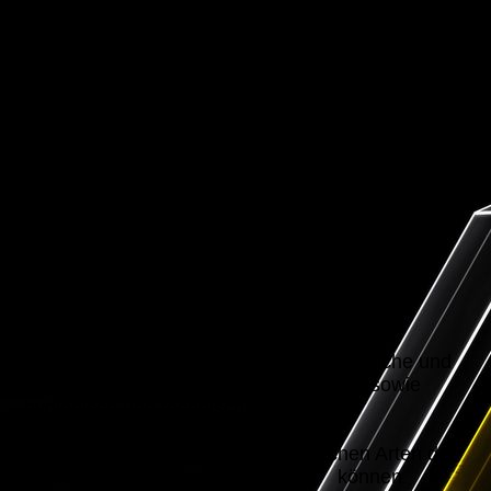
ATIS-Krankenfahrten GmbH
ist ein Familienunternehmen für
Krankenfahrten nach PBefG sowie §7 der RL.
Aus vorhergehender langjähriger Erfahrungen
entstand die Idee, eine Alternative zu
bereits bestehenden Strukturen zu entwickeln.
So wurde ATIS-Krankenfahrten im Jahr 2009 in
Dortmund gegründet.
Kontinuierlich bauen wir unseren Kundenkreis
weiter aus, wobei unser Hauptaugenmerk
das Wohl der jeweiligen Patienten nie in den
Hintergrund rückt.
Im Vordergrund steht für uns das freundliche und
gepflegte Auftreten unserer Mitarbeiter, sowie
hygienisch und technisch einwandfreie
Fahrzeuge.
Durch die Anzahl und unterschiedlichen Arten der
Fahrzeuge, können