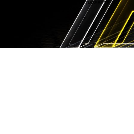
wir
jedem Patienten,
dass für ihn passende
Fahrzeug zur Verfügung stellen.
Cookie-Einstellungen
Diese Webseite verwendet Cookies, um Besuchern ein optimales
Nutzererlebnis zu bieten. Bestimmte Inhalte von Drittanbietern werden
nur angezeigt, wenn die entsprechende Option aktiviert ist. Die
Datenverarbeitung kann dann auch in einem Drittland erfolgen.
Weitere Informationen hierzu in der Datenschutzerklärung.
Technisch notwendige
Diese Cookies sind zum Betrieb der Webseite notwendig, z.B. zum
Schutz vor Hackerangriffen und zur Gewährleistung eines
konsistenten und der Nachfrage angepassten Erscheinungsbilds der
Seite.
Analytische
Diese Cookies werden verwendet, um das Nutzererlebnis weiter zu
optimieren. Hierunter fallen auch Statistiken, die dem